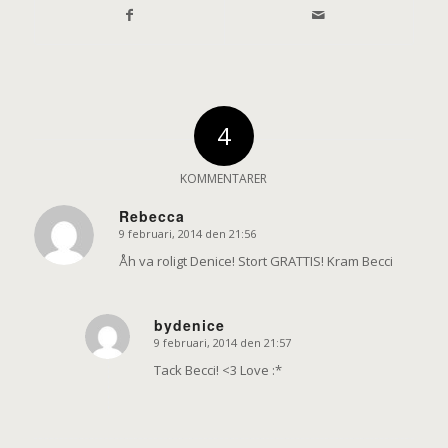
4
KOMMENTARER
Rebecca
9 februari, 2014 den 21:56
says:
Åh va roligt Denice! Stort GRATTIS! Kram Becci
bydenice
9 februari, 2014 den 21:57
says:
Tack Becci! <3 Love :*