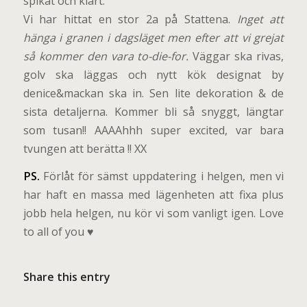
spikat och klart.
Vi har hittat en stor 2a på Stattena.
Inget att
hänga i granen i dagsläget men efter att vi grejat
så kommer den vara to-die-for.
Väggar ska rivas,
golv ska läggas och nytt kök designat by
denice&mackan ska in. Sen lite dekoration & de
sista detaljerna. Kommer bli så snyggt, längtar
som tusan!! AAAAhhh super excited, var bara
tvungen att berätta !! XX
PS.
Förlåt för sämst uppdatering i helgen, men vi
har haft en massa med lägenheten att fixa plus
jobb hela helgen, nu kör vi som vanligt igen. Love
to all of you ♥
Share this entry