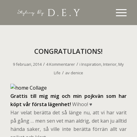
CONGRATULATIONS!
/
/
9 februari, 2014
4 Kommentarer
i
Inspiration
,
Interior
,
My
/
Life
av
denice
G
rattis till mig mig och min pojkvän som har
köpt vår första lägenhet!
Wihoo! ♥
Har velat berätta det så länge nu, att vi har varit
på gång … men sen vet man aldrig, det kan ju alltid
hända saker, så ville inte berätta förrän allt var