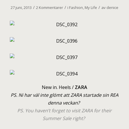
/
/
/
27 juni, 2013
2 Kommentarer
i
Fashion
,
My Life
av
denice
New in. Heels /
ZARA
PS. Ni har väl inte glömt att ZARA startade sin REA
denna veckan?
PS. You haven’t forget to visit ZARA for their
Summer Sale right?