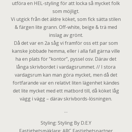
utföra en HEL-styling för att locka så mycket folk
som möjligt.
Vi utgick från det äldre köket, som fick sätta stilen
& färgen lite grann. Off-white, beige & trä med
inslag av grönt.
Då det var en 2a såg vi framför oss ett par som
kanske jobbade hemma, eller i alla fall gärna ville
ha en plats för ”kontor”, pyssel osv. Därav det
långa skrivbordet i vardagsrummet. // I stora
vardagsrum kan man göra mycket, men då det
fortfarande var en relativt liten lägenhet kändes
det lite mycket med ett matbord till, då köket låg
vägg i vägg – därav skrivbords-lösningen.
…
Styling: Styling By D.E.Y
Fastighetsmäklare: ARC Fastighetspartner