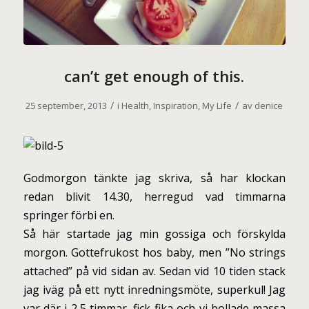
can’t get enough of this.
/
/
25 september, 2013
i
Health
,
Inspiration
,
My Life
av
denice
Godmorgon tänkte jag skriva, så har klockan
redan blivit 14.30, herregud vad timmarna
springer förbi en.
Så här startade jag min gossiga och förskylda
morgon. Gottefrukost hos baby, men ”No strings
attached” på vid sidan av. Sedan vid 10 tiden stack
jag iväg på ett nytt inredningsmöte, superkul! Jag
var där i 2,5 timmar, fick fika och vi bollade massa