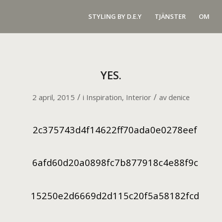
STYLING BY D.E.Y
TJÄNSTER
OM
YES.
/
/
2 april, 2015
i
Inspiration
,
Interior
av
denice