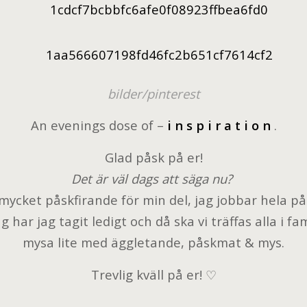
bilder/pinterest
An evenings dose of –
i n s p i r a t i o n
.
Glad påsk på er!
Det är väl dags att säga nu?
 mycket påskfirande för min del, jag jobbar hela på
ar jag tagit ledigt och då ska vi träffas alla i fa
mysa lite med äggletande, påskmat & mys.
Trevlig kväll på er! ♡