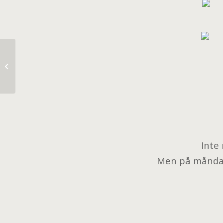
Dear April.
Inte
Men på måndag h