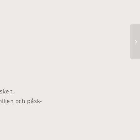
go
sken.
miljen och påsk-