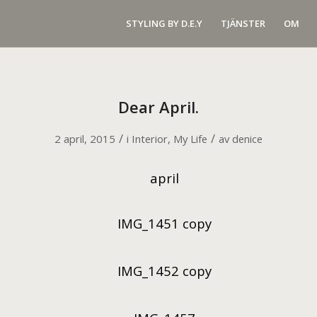
STYLING BY D.E.Y
TJÄNSTER
OM
Dear April.
/
/
2 april, 2015
i
Interior
,
My Life
av
denice