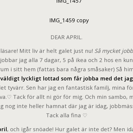
DEAR APRIL.
läsare! Mitt liv är helt galet just nu!
Så mycket jobb
obbar jag alla 7 dagar, 5 på ikea och 2 hos en ku
rum i sitt hem (fattas bara några småsaker) Så himl
väldigt lyckligt lottad som får jobba med det jag
et tyvärr. Sen har jag en fantastisk familj, mina fö
va.♡ Tack för allt ni gör för mig. Och min sambo, m
nog inte heller hamnat där jag är idag, jobbmässig
Tack alla fina ♡
ril
, och igår snöade! Hur galet är inte det? Men ida