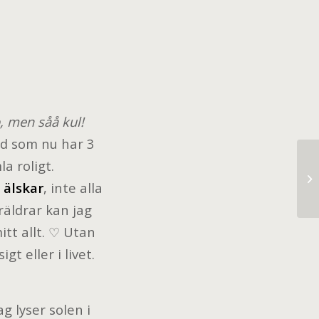
, men såå kul!
nd som nu har 3
a roligt.
YE
 älskar
, inte alla
räldrar kan jag
itt allt. ♡ Utan
t eller i livet.
g lyser solen i