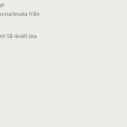
d!
unna/kruka från
t! Så ikväll ska