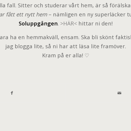
lla fall. Sitter och studerar vårt hem, är så förälska
ar fått ett nytt hem
– nämligen en ny superläcker t
Soluppgången
.
>
HÄR
<
hittar ni den!
bara ha en hemmakväll, ensam. Ska bli skönt faktisk
jag blogga lite, så ni har att läsa lite framöver.
Kram på er alla! ♡