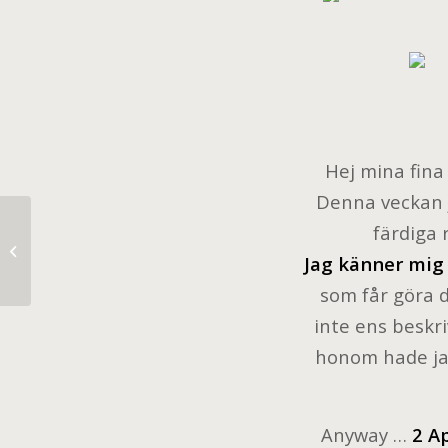
Hej mina fina 
Denna veckan j
färdiga 
Friday.
Jag känner mig 
som får göra d
inte ens beskri
honom hade jag 
Anyway …
2 Ap