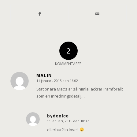
2
KOMMENTARER
MALIN
11 januari, 2015 den 16:02
says:
Stationära Mac’s är så himla läckra! Framförallt
som en inredningsdetalj…..
bydenice
11 januari, 2015 den 18:37
says:
ellerhur? In love!!