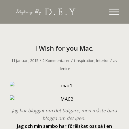
I Wish for you Mac.
/
/
/
11 januari, 2015
2 Kommentarer
i
Inspiration
,
Interior
av
denice
J
ag har bloggat om det tidigare, men måste bara
blogga om det igen.
Jag och min sambo har förälskat oss så i en