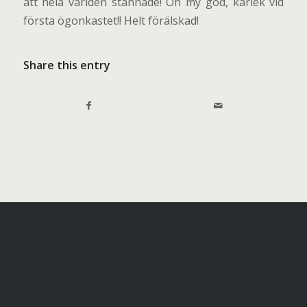
att hela världen stannade! Oh my god, kärlek vid
första ögonkastet!! Helt förälskad!
Share this entry