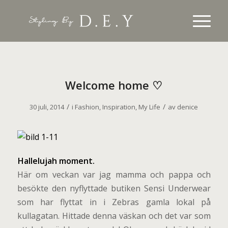
Welcome home ♡
/
/
30 juli, 2014
i
Fashion
,
Inspiration
,
My Life
av
denice
H
allelujah moment.
Här om veckan var jag mamma och pappa och
besökte den nyflyttade butiken Sensi Underwear
som har flyttat in i Zebras gamla lokal på
kullagatan. Hittade denna väskan och det var som