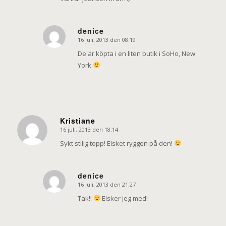
denice
16 juli, 2013 den 08:19
says:
De är köpta i en liten butik i SoHo, New
York
Kristiane
16 juli, 2013 den 18:14
says:
Sykt stilig topp! Elsket ryggen på den!
denice
16 juli, 2013 den 21:27
says:
Tak!!
Elsker jeg med!