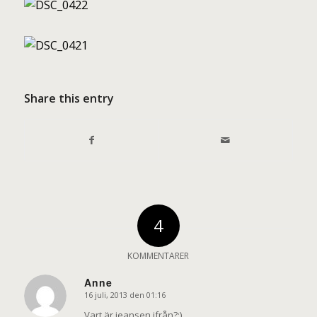
Share this entry
4
KOMMENTARER
Anne
16 juli, 2013 den 01:16
says:
Vart är jeansen ifrån?:)