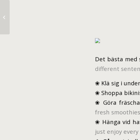
Mints & Blacks
Det bästa med 
different sente
❀ Klä sig i und
❀ Shoppa bikini
❀ Göra fräscha
fresh smoothies 
❀ Hänga vid hav
just enjoy ever