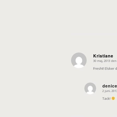
Kristiane
30 maj, 2013 den
says:
Fresht! Elsker 
denic
2 juni, 20
says:
Tack!