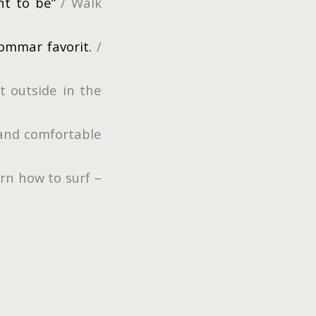
ant to be”
/ Walk
ommar favorit.
/
st outside in the
and comfortable
arn how to surf –