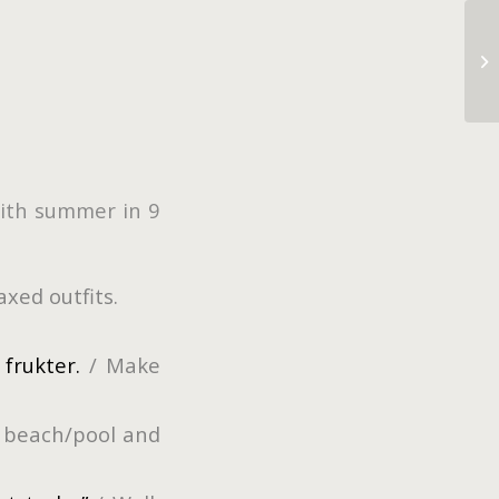
with summer in 9
axed outfits.
 frukter.
/ Make
 beach/pool and