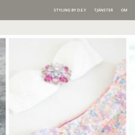
STYLING BY D.E.Y
TJÄNSTER
OM