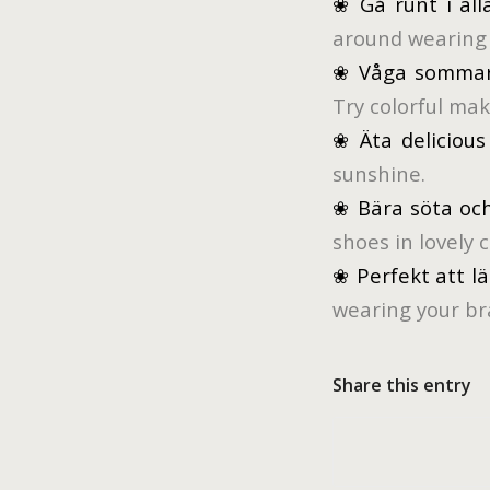
❀ Gå runt i all
around wearing 
❀ Våga sommarl
Try colorful mak
❀ Äta delicious
sunshine.
❀ Bära söta och
shoes in lovely 
❀ Perfekt att lä
wearing your br
Share this entry