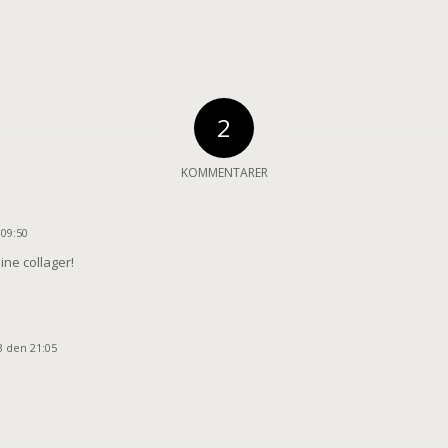
2
KOMMENTARER
 09:50
dine collager!
e
13 den 21:05