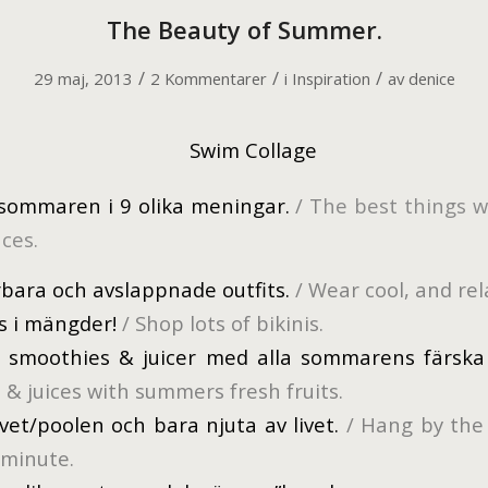
The Beauty of Summer.
/
/
/
29 maj, 2013
2 Kommentarer
i
Inspiration
av
denice
sommaren i 9 olika meningar.
/
T
he best things 
nces.
erbara och avslappnade outfits.
/ Wear cool, and rel
s i mängder!
/ Shop lots of bikinis.
 smoothies & juicer med alla sommarens färska
& juices with summers fresh fruits.
et/poolen och bara njuta av livet.
/ Hang by the
y minute.