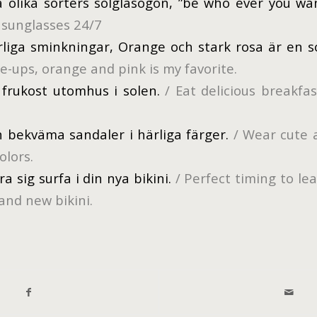
a olika sorters solglasögon, ”be who ever you w
sunglasses 24/7
iga sminkningar, Orange och stark rosa är en s
e-ups, orange and pink is my favorite.
 frukost utomhus i solen.
/ Eat delicious breakfa
 bekväma sandaler i härliga färger.
/ Wear cute 
colors.
ra sig surfa i din nya bikini.
/ Perfect timing to le
and new bikini.