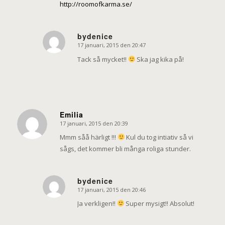
http://roomofkarma.se/
bydenice
17 januari, 2015 den 20:47
says:
Tack så mycket!!
Ska jag kika på!
Emilia
17 januari, 2015 den 20:39
says:
Mmm såå härligt !!!
Kul du tog intiativ så vi
sågs, det kommer bli många roliga stunder.
bydenice
17 januari, 2015 den 20:46
says:
Ja verkligen!!
Super mysigt!! Absolut!