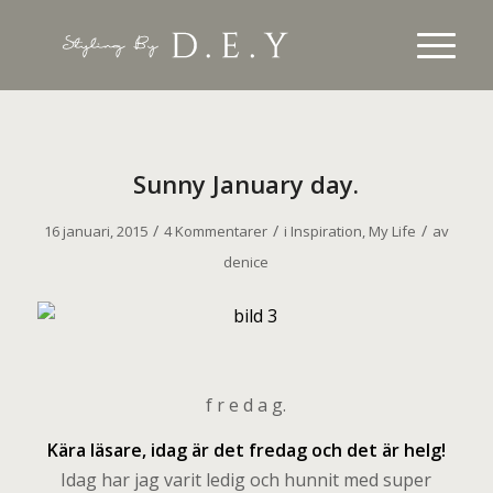
Sunny January day.
/
/
/
16 januari, 2015
4 Kommentarer
i
Inspiration
,
My Life
av
denice
f r e d a g.
Kära läsare, idag är det fredag och det är helg!
Idag har jag varit ledig och hunnit med super