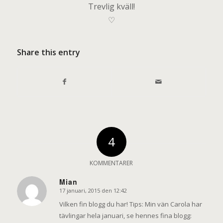
Trevlig kväll!
♡
Share this entry
4
KOMMENTARER
Mian
17 januari, 2015 den 12:42
says:
Vilken fin blogg du har! Tips: Min vän Carola har
tävlingar hela januari, se hennes fina blogg: