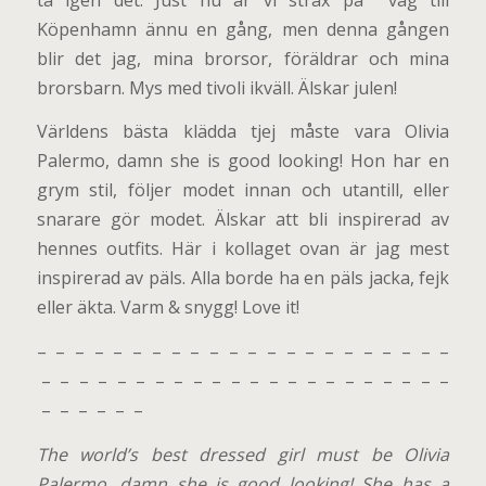
Köpenhamn ännu en gång, men denna gången
blir det jag, mina brorsor, föräldrar och mina
brorsbarn. Mys med tivoli ikväll. Älskar julen!
Världens bästa klädda tjej måste vara Olivia
Palermo, damn she is good looking! Hon har en
grym stil, följer modet innan och utantill, eller
snarare gör modet. Älskar att bli inspirerad av
hennes outfits. Här i kollaget ovan är jag mest
inspirerad av päls. Alla borde ha en päls jacka, fejk
eller äkta. Varm & snygg! Love it!
– – – – – – – – – – – – – – – – – – – – – –
– – – – – – – – – – – – – – – – – – – – – –
– – – – – –
The world’s best dressed girl must be Olivia
Palermo, damn she is good looking! She has a