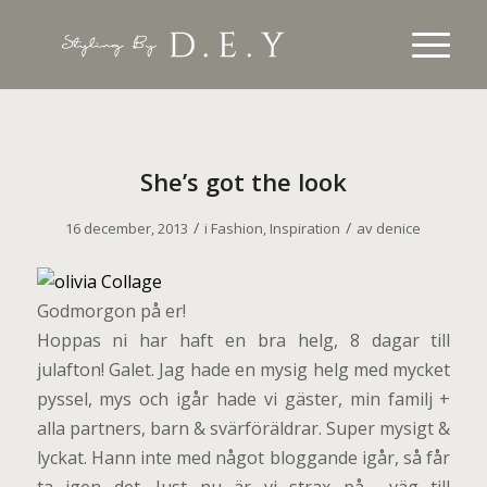
She’s got the look
/
/
16 december, 2013
i
Fashion
,
Inspiration
av
denice
Godmorgon på er!
Hoppas ni har haft en bra helg, 8 dagar till
julafton! Galet. Jag hade en mysig helg med mycket
pyssel, mys och igår hade vi gäster, min familj +
alla partners, barn & svärföräldrar. Super mysigt &
lyckat. Hann inte med något bloggande igår, så får
ta igen det. Just nu är vi strax på väg till