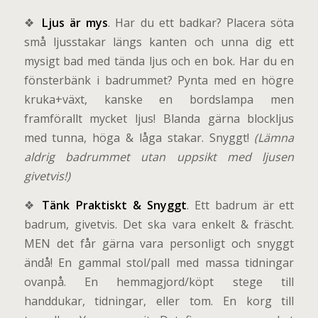
❖
Ljus är mys
. Har du ett badkar? Placera söta
små ljusstakar längs kanten och unna dig ett
mysigt bad med tända ljus och en bok. Har du en
fönsterbänk i badrummet? Pynta med en högre
kruka+växt, kanske en bordslampa men
framförallt mycket ljus! Blanda gärna blockljus
med tunna, höga & låga stakar. Snyggt!
(Lämna
aldrig badrummet utan uppsikt med ljusen
givetvis!)
❖
Tänk Praktiskt & Snyggt
. Ett badrum är ett
badrum, givetvis. Det ska vara enkelt & fräscht.
MEN det får gärna vara personligt och snyggt
ändå! En gammal stol/pall med massa tidningar
ovanpå. En hemmagjord/köpt stege till
handdukar, tidningar, eller tom. En korg till