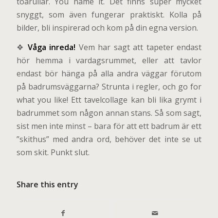
toarullar. You name it. Det finns super mycket
snyggt, som även fungerar praktiskt. Kolla på
bilder, bli inspirerad och kom på din egna version.
❖
Våga inreda!
Vem har sagt att tapeter endast
hör hemma i vardagsrummet, eller att tavlor
endast bör hänga på alla andra väggar förutom
på badrumsväggarna? Strunta i regler, och go for
what you like! Ett tavelcollage kan bli lika grymt i
badrummet som någon annan stans. Så som sagt,
sist men inte minst – bara för att ett badrum är ett
”skithus” med andra ord, behöver det inte se ut
som skit. Punkt slut.
Share this entry