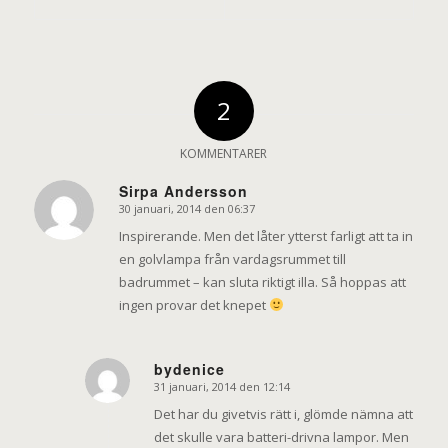
2
KOMMENTARER
Sirpa Andersson
30 januari, 2014 den 06:37
says:
Inspirerande. Men det låter ytterst farligt att ta in
en golvlampa från vardagsrummet till
badrummet – kan sluta riktigt illa. Så hoppas att
ingen provar det knepet
bydenice
31 januari, 2014 den 12:14
says:
Det har du givetvis rätt i, glömde nämna att
det skulle vara batteri-drivna lampor. Men