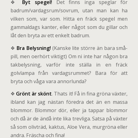
❖
Byt spegel!
Det finns inga speglar för
badrum/vardagsrum/sovrum, utan man kan ha
vilken som, var som. Hitta en fräck spegel men
gammaldags kanter, eller något som du gillar och
låt den bryta av ett enkelt badrum.
❖
Bra Belysning!
(Kanske lite större än bara små-
pill, men oerhört viktigt) Om ni inte har någon bra
takbelysning, varför inte ställa in en fräck
golvlampa från vardagsrummet? Bara för att
bryta och våga vara annorlunda?
❖
Grönt är skönt
. Thats it! Få in fina gröna växter,
ibland kan jag nästan föredra det än en massa
blommor. Blommor dör, eller ja tappar blommor
och då är de ändå inte lika trevliga. Satsa på växter
så som olivträd, kaktus, Aloe Vera, murgröna eller
andra. Fräscha och fina!