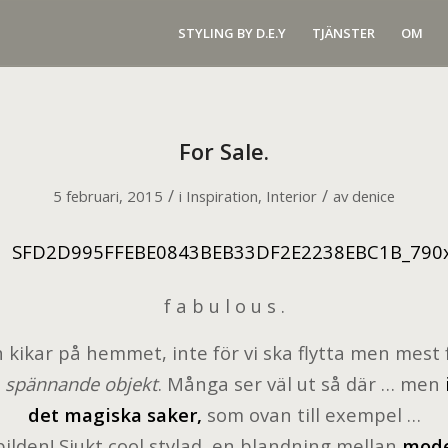
STYLING BY D.E.Y
TJÄNSTER
OM
For Sale.
/
/
5 februari, 2015
i
Inspiration
,
Interior
av
denice
f a b u l o u s .
h kikar på hemmet, inte för vi ska flytta men mest f
å
spännande objekt
. Många ser väl ut så där … men
det magiska saker,
som ovan till exempel …
ilden! Sjukt cool stylad, en blandning mellan
mode