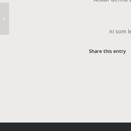
I said I love Grey, right?
ni som 
Share this entry