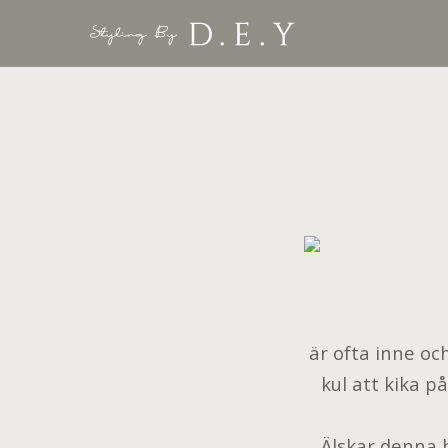
är ofta inne oc
kul att kika p
Älskar denna b