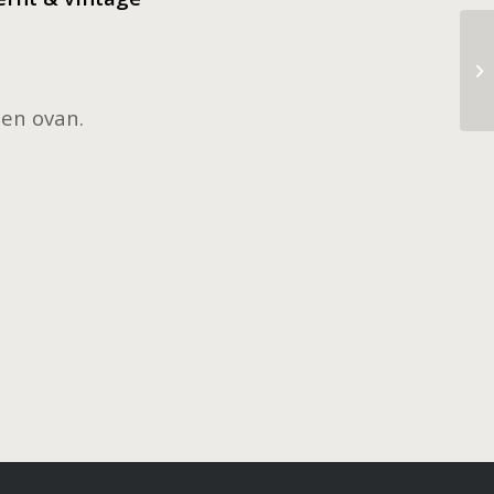
Ha
ten ovan.