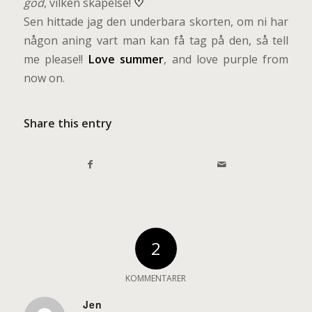
god
, vilken skapelse!
♡
Sen hittade jag den underbara skorten, om ni har
någon aning vart man kan få tag på den, så tell
me please!!
Love summer
, and love purple from
now on.
Share this entry
2
KOMMENTARER
Jen