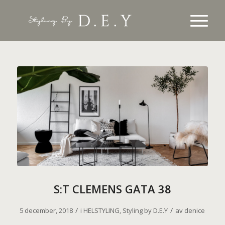
S:T CLEMENS GATA 38
/
/
5 december, 2018
i
HELSTYLING
,
Styling by D.E.Y
av
denice