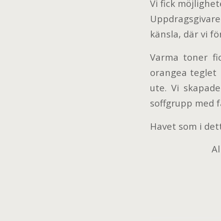
Vi fick möjligh
Uppdragsgivaren
känsla, där vi f
Varma toner fi
orangea teglet 
ute. Vi skapad
soffgrupp med få
Havet som i det
Al