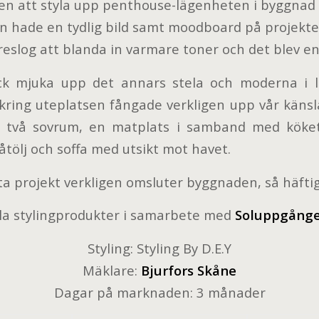
eten att styla upp penthouse-lägenheten i byggnad 
 hade en tydlig bild samt moodboard på projekte
öreslog att blanda in varmare toner och det blev e
ck mjuka upp det annars stela och moderna i 
kring uteplatsen fångade verkligen upp vår käns
e två sovrum, en matplats i samband med köket
tölj och soffa med utsikt mot havet.
ta projekt verkligen omsluter byggnaden, så häftig
la stylingprodukter i samarbete med
Soluppgång
Styling: Styling By D.E.Y
Mäklare:
Bjurfors Skåne
Dagar på marknaden: 3 månader