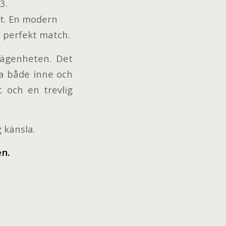
3.
t. En modern
n perfekt match.
lägenheten. Det
la både inne och
 och en trevlig
 känsla.
en
.