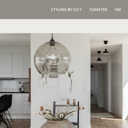
STYLING BY D.E.Y
TJÄNSTER
OM