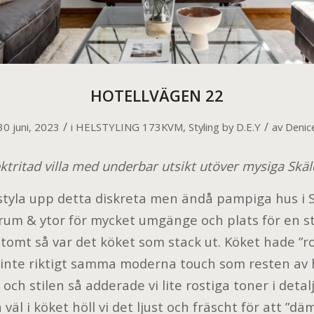
HOTELLVÄGEN 22
/
/
30 juni, 2023
i
HELSTYLING 173KVM
,
Styling by D.E.Y
av
Denic
ektritad villa med underbar utsikt utöver mysiga Skäl
t styla upp detta diskreta men ändå pampiga hus i S
um & ytor för mycket umgänge och plats för en sto
t tomt så var det köket som stack ut. Köket hade ”ro
l inte riktigt samma moderna touch som resten av
och stilen så adderade vi lite rostiga toner i detal
äl i köket höll vi det ljust och fräscht för att ”dä