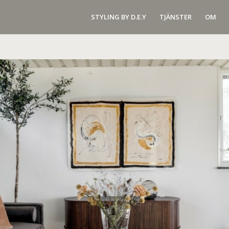
STYLING BY D.E.Y
TJÄNSTER
OM