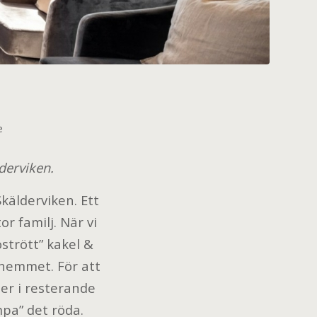
e
derviken.
kälderviken. Ett
r familj. När vi
strött” kakel &
 hemmet. För att
jer i resterande
mpa” det röda.