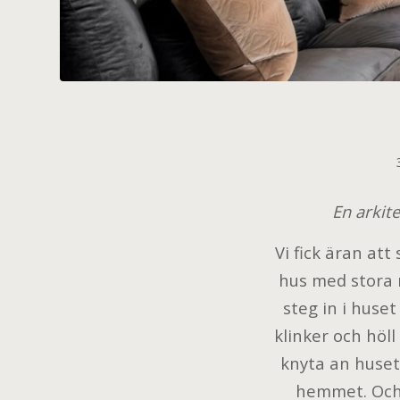
En arkit
Vi fick äran at
hus med stora r
steg in i huse
klinker och höl
knyta an huset 
hemmet. Och v