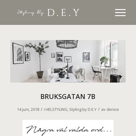
BRUKSGATAN 7B
/
/
14 juni, 2018
i
HELSTYLING
,
Styling by D.E.Y
av
denice