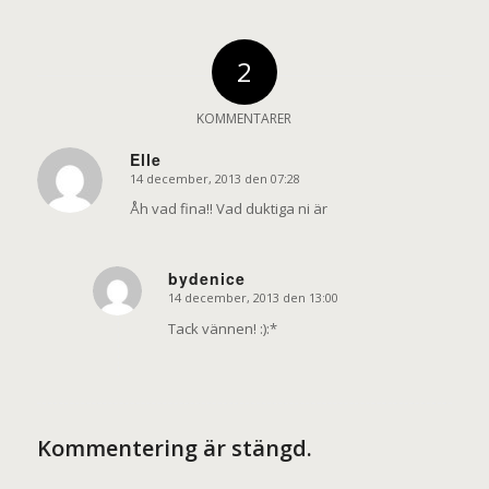
2
KOMMENTARER
Elle
14 december, 2013 den 07:28
says:
Åh vad fina!! Vad duktiga ni är
bydenice
14 december, 2013 den 13:00
says:
Tack vännen! :):*
Kommentering är stängd.