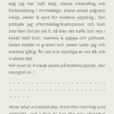
dag jag har haft idag, massa inhandling och
förberedning i förmiddags, bland annat julgrans
inköp, växter & pynt för kvällens uppdrag… Sen
jobbade jag eftermiddag/kvällspasset och kom
inte hem förrän vid 9, då blev det kaffe och mys i
köket med bror, mamma & pappa och julmusik,
sedan klädde vi granen och sedan satte jag och
mamma igång. Åh vad vi är pyssliga av oss då, och
vi älskar det!
Här ovan är 4 sneak peaks på kvällens pyssel.. mer
imorgon! xx ♡
– – – – – – – – – – – – – – – – – – – – – –
– – – – – – – – – – – – – – – – – – – – – –
– – – – –
Wow, what a creative day. From this morning until
midnight, and I love it! Just the way christmas