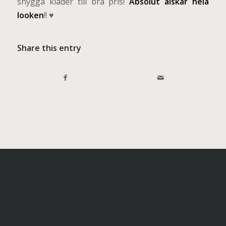
snygga kläder till bra pris!
Absolut älskar hela
looken
!!
♥
Share this entry