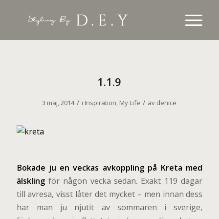
1.1.9
/
/
3 maj, 2014
i
Inspiration
,
My Life
av
denice
B
okade ju en veckas avkoppling på Kreta med
älskling
för någon vecka sedan. Exakt 119 dagar
till avresa, visst låter det mycket – men innan dess
har man ju njutit av sommaren i sverige,