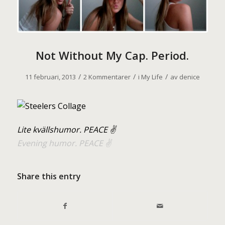
Not Without My Cap. Period.
/
/
/
11 februari, 2013
2 Kommentarer
i
My Life
av
denice
Lite kvällshumor. PEACE ✌
Evening humor. PEACE ✌
Share this entry