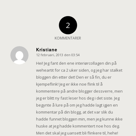
2
KOMMENTARER
Kristiane
12 februari, 2013 den 03:54
says:
Hei! Jeg fant den ene interiørcollagen din på
weheartit for ca 2 uker siden, og jeg har stalket
bloggen din etter det! Den er så fin, du er
kjempeflink! Jeg er ikke noe flink til å
kommentere på andre blogger dessverre, men
jeg er blitt ny fast leser hos deg i det siste. Jeg
begynte å lure på om jeg hadde lagt igjen en
kommentar på din blogg, at det var slik du
hadde funnet bloggen min, men jeg kunne ikke
huske at jeg hadde kommentert noe hos deg.
Men det skal jeg uansett bli flinkere til, hehe!