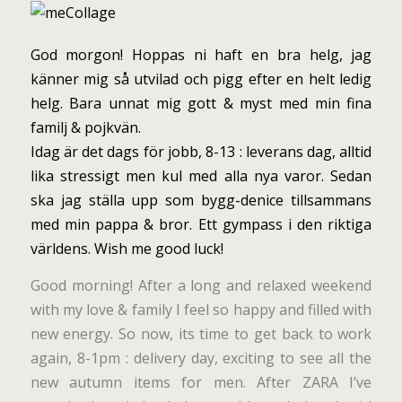
God morgon! Hoppas ni haft en bra helg, jag
känner mig så utvilad och pigg efter en helt ledig
helg. Bara unnat mig gott & myst med min fina
familj & pojkvän.
Idag är det dags för jobb, 8-13 : leverans dag, alltid
lika stressigt men kul med alla nya varor. Sedan
ska jag ställa upp som bygg-denice tillsammans
med min pappa & bror. Ett gympass i den riktiga
världens. Wish me good luck!
Good morning! After a long and relaxed weekend
with my love & family I feel so happy and filled with
new energy. So now, its time to get back to work
again, 8-1pm : delivery day, exciting to see all the
new autumn items for men. After ZARA I’ve