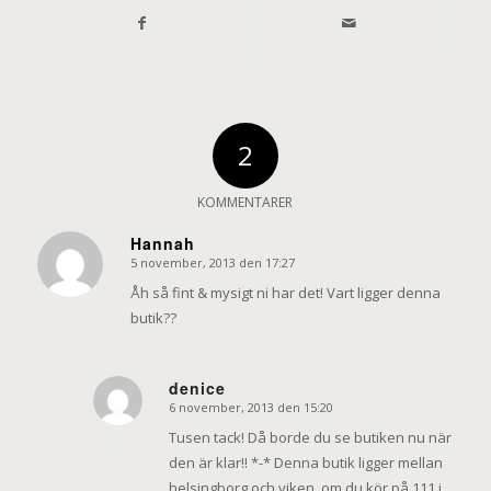
2
KOMMENTARER
Hannah
5 november, 2013 den 17:27
says:
Åh så fint & mysigt ni har det! Vart ligger denna
butik??
denice
6 november, 2013 den 15:20
says:
Tusen tack! Då borde du se butiken nu när
den är klar!! *-* Denna butik ligger mellan
helsingborg och viken, om du kör på 111 i