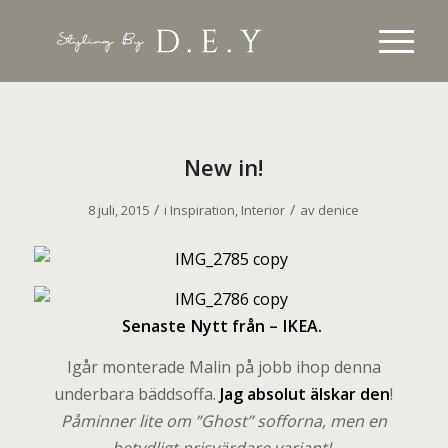
New in!
/
/
8 juli, 2015
i
Inspiration
,
Interior
av
denice
S
enaste Nytt från – IKEA.
Igår monterade Malin på jobb ihop denna
underbara bäddsoffa.
Jag absolut älskar den
!
Påminner lite om ”Ghost” sofforna, men en