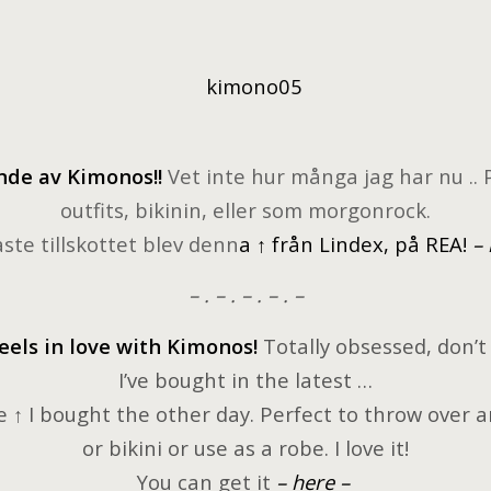
nde av Kimonos!!
Vet inte hur många jag har nu .. Pe
outfits, bikinin, eller som morgonrock.
ste tillskottet blev denn
a
↑ från Lindex, på REA!
– 
– . – . – . – . –
eels in love with Kimonos!
Totally obsessed, don’
I’ve bought in the latest …
 ↑ I bought the other day. Perfect to throw over an
or bikini or use as a robe. I love it!
You can get it
– here –