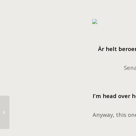
Ä
r helt beroe
Sena
I’m head over h
Girls Night!
Anyway, this one