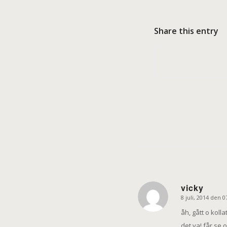
Share this entry
vicky
8 juli, 2014 den 0
says:
åh, gått o koll
det va! får se 