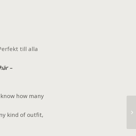
rfekt till alla
här –
t know how many
Th
y kind of outfit,