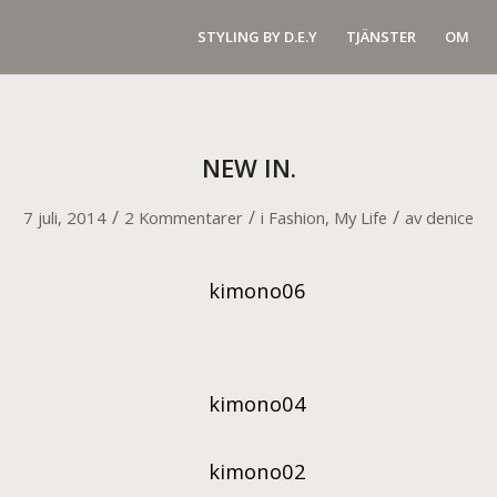
STYLING BY D.E.Y
TJÄNSTER
OM
NEW IN.
/
/
/
7 juli, 2014
2 Kommentarer
i
Fashion
,
My Life
av
denice