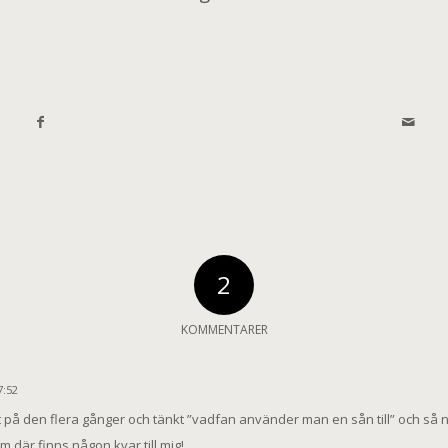
2
KOMMENTARER
7:52
at på den flera gånger och tänkt ”vadfan använder man en sån till” och så n
om där finns någon kvar till mig!