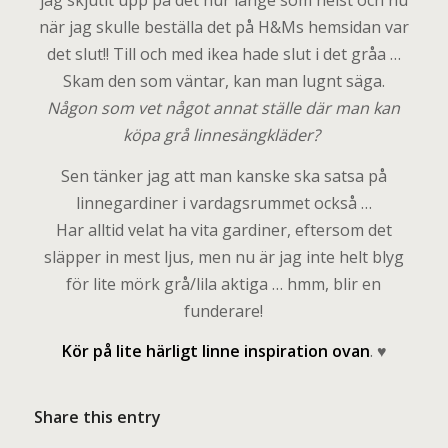
jag skjutit upp på det hur länge som helst och nu
när jag skulle beställa det på H&Ms hemsidan var
det slut!! Till och med ikea hade slut i det gråa …
Skam den som väntar, kan man lugnt säga.
Någon som vet något annat ställe där man kan
köpa grå linnesängkläder?
Sen tänker jag att man kanske ska satsa på
linnegardiner i vardagsrummet också …
Har alltid velat ha vita gardiner, eftersom det
släpper in mest ljus, men nu är jag inte helt blyg
för lite mörk grå/lila aktiga … hmm, blir en
funderare!
Kör på lite härligt linne inspiration ovan
. ♥
Share this entry