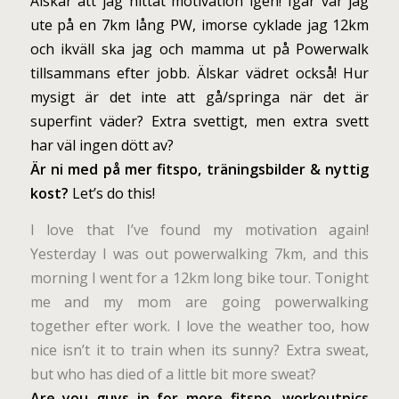
Älskar att jag hittat motivation igen! Igår var jag
ute på en 7km lång PW, imorse cyklade jag 12km
och ikväll ska jag och mamma ut på Powerwalk
tillsammans efter jobb. Älskar vädret också! Hur
mysigt är det inte att gå/springa när det är
superfint väder? Extra svettigt, men extra svett
har väl ingen dött av?
Är ni med på mer fitspo, träningsbilder & nyttig
kost?
Let’s do this!
I love that I’ve found my motivation again!
Yesterday I was out powerwalking 7km, and this
morning I went for a 12km long bike tour. Tonight
me and my mom are going powerwalking
together efter work. I love the weather too, how
nice isn’t it to train when its sunny? Extra sweat,
but who has died of a little bit more sweat?
Are you guys in for more fitspo, workoutpics