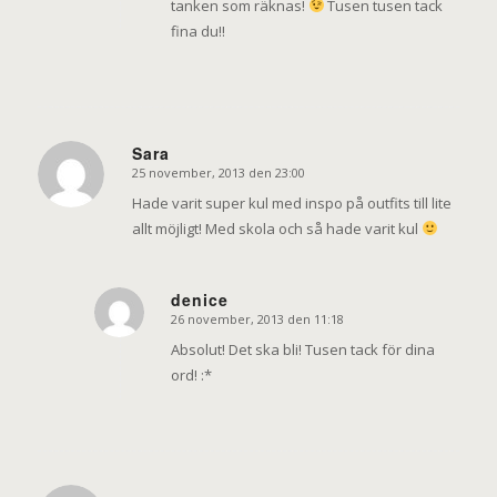
tanken som räknas!
Tusen tusen tack
fina du!!
Sara
25 november, 2013 den 23:00
says:
Hade varit super kul med inspo på outfits till lite
allt möjligt! Med skola och så hade varit kul
denice
26 november, 2013 den 11:18
says:
Absolut! Det ska bli! Tusen tack för dina
ord! :*
-