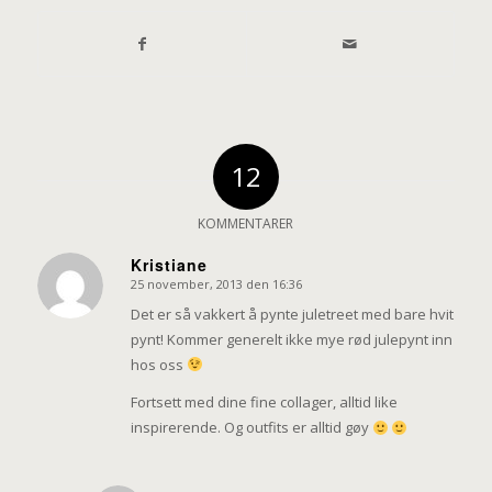
12
KOMMENTARER
Kristiane
25 november, 2013 den 16:36
says:
Det er så vakkert å pynte juletreet med bare hvit
pynt! Kommer generelt ikke mye rød julepynt inn
hos oss
Fortsett med dine fine collager, alltid like
inspirerende. Og outfits er alltid gøy