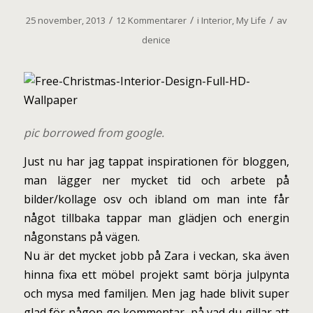
/
/
/
25 november, 2013
12 Kommentarer
i
Interior
,
My Life
av
denice
pic borrowed from google.
Just nu har jag tappat inspirationen för bloggen,
man lägger ner mycket tid och arbete på
bilder/kollage osv och ibland om man inte får
något tillbaka tappar man glädjen och energin
någonstans på vägen.
Nu är det mycket jobb på Zara i veckan, ska även
hinna fixa ett möbel projekt samt börja julpynta
och mysa med familjen. Men jag hade blivit super
glad för någon go kommentar, på vad du gillar att