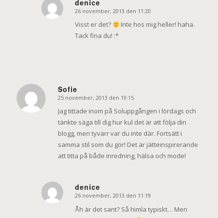
denice
26 november, 2013 den 11:20
says:
Visst er det?
Inte hos mig heller! haha.
Tack fina du! :*
Sofie
25 november, 2013 den 19:15
says:
Jag tittade inom på Soluppgången i lördags och
tänkte säga till dig hur kul det är att följa din
blogg, men tyvärr var du inte där. Fortsätt i
samma stil som du gör! Det är jätteinspirerande
att titta på både inredning, hälsa och mode!
denice
26 november, 2013 den 11:19
says:
Åh är det sant? Så himla typiskt… Men