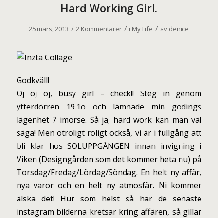
Hard Working Girl.
/
/
/
25 mars, 2013
2 Kommentarer
i
My Life
av
denice
Godkväll!
Oj oj oj, busy girl – check!! Steg in genom
ytterdörren 19.1o och lämnade min godings
lägenhet 7 imorse. Så ja, hard work kan man väl
säga! Men otroligt roligt också, vi är i fullgång att
bli klar hos SOLUPPGÅNGEN innan invigning i
Viken (Designgården som det kommer heta nu) på
Torsdag/Fredag/Lördag/Söndag. En helt ny affär,
nya varor och en helt ny atmosfär. Ni kommer
älska det! Hur som helst så har de senaste
instagram bilderna kretsar kring affären, så gillar