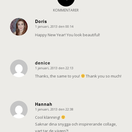
KOMMENTARER
Doris
1 januari, 2013 den 00:14
says:
Happy New Year! You look beautiful!
denice
1 januari, 2013 den 22:13
says:
Thanks, the same to you!
Thank you so much!
Hannah
1 januari, 2013 den 22:38
says:
Cool klänning!
Saknar dina snygga och inspirerande collage,
vart tar de vägen?!