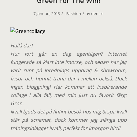
Green For The Win!
/
/
7 januari, 2013
i
Fashion
av
denice
Hallå där!
Hur fort går en dag egentligen? Internet
fungerade så klart inte imorse, och sedan har jag
varit runt på Inrednings uppdrag & showroom,
frisör och hunnit träna där i mellan också. Dock
ingen bloggning! Här kommer ett inspirerande
collage i alla fall, med min just nu favorit färg:
Grön.
Ikväll bjuds det på finfint besök hos mig & spa kväll
står på schemat, dock kommer jag slänga upp
träningsinlägget ikväll, perfekt för imorgon bitti!