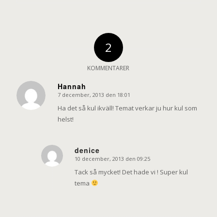
2
KOMMENTARER
Hannah
7 december, 2013 den 18:01
says:
Ha det så kul ikväll! Temat verkar ju hur kul som
helst!
denice
10 december, 2013 den 09:25
says:
Tack så mycket! Det hade vi ! Super kul
tema