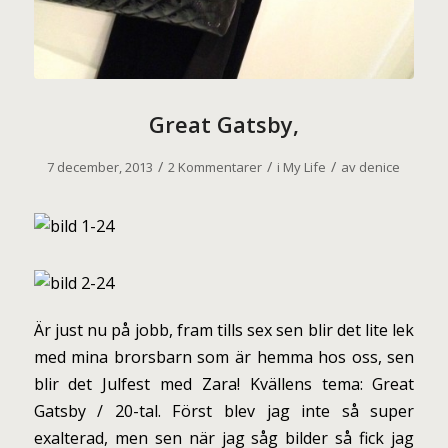
Great Gatsby,
/
/
/
7 december, 2013
2 Kommentarer
i
My Life
av
denice
Är just nu på jobb, fram tills sex sen blir det lite lek
med mina brorsbarn som är hemma hos oss, sen
blir det Julfest med Zara! Kvällens tema: Great
Gatsby / 20-tal. Först blev jag inte så super
exalterad, men sen när jag såg bilder så fick jag