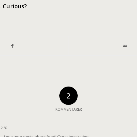
.
Curious?
2
KOMMENTARER
12:50
s…Love your posts about food! Great inspiration