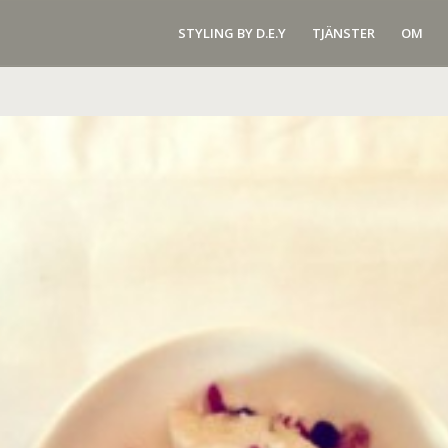
STYLING BY D.E.Y
TJÄNSTER
OM