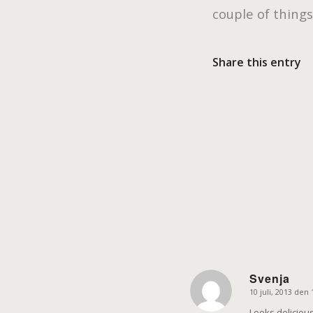
couple of things
Share this entry
Svenja
10 juli, 2013 den 
says:
Looks deliciou