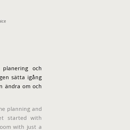
ice
 planering och
igen sätta igång
an ändra om och
ome planning and
et started with
room with just a