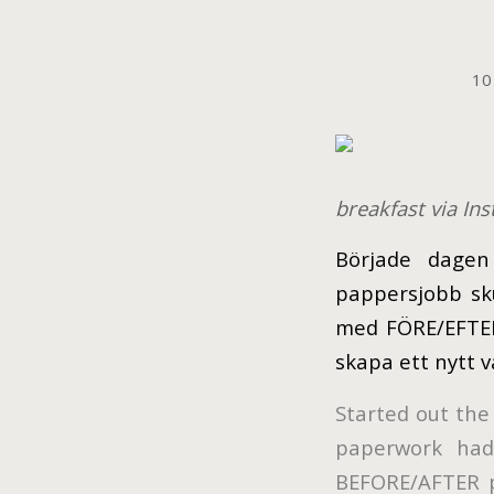
10 
breakfast via In
Började dagen
pappersjobb sku
med FÖRE/EFTER
skapa ett nytt 
Started out the
paperwork had 
BEFORE/AFTER pi