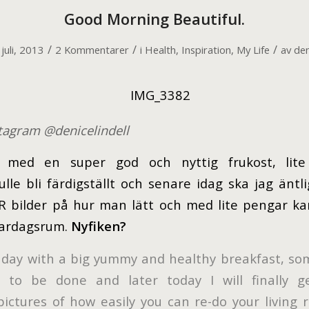
Good Morning Beautiful.
/
/
/
juli, 2013
2 Kommentarer
i
Health
,
Inspiration
,
My Life
av
den
stagram @denicelindell
 med en super god och nyttig frukost, lite
lle bli färdigställt och senare idag ska jag äntl
 bilder på hur man lätt och med lite pengar k
vardagsrum.
Nyfiken?
 day with a big yummy and healthy breakfast, s
to be done and later today I will finally g
ctures of how easily you can re-do your living 