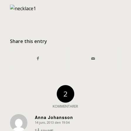
Share this entry
2
KOMMENTARER
Anna Johansson
14 juni, 2013 den 19:04
says:
SÅ snyggt!