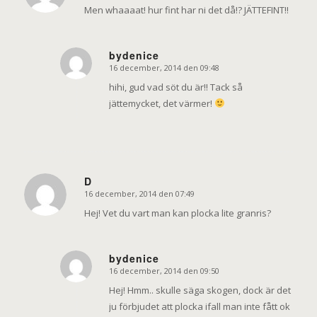
Men whaaaat! hur fint har ni det då!? JÄTTEFINT!!
bydenice
16 december, 2014 den 09:48
says:
hihi, gud vad söt du är!! Tack så
jättemycket, det värmer!
D
16 december, 2014 den 07:49
says:
Hej! Vet du vart man kan plocka lite granris?
bydenice
16 december, 2014 den 09:50
says:
Hej! Hmm.. skulle säga skogen, dock är det
ju förbjudet att plocka ifall man inte fått ok