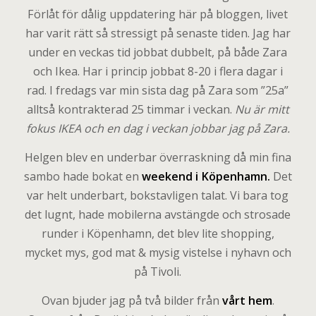
Förlåt för dålig uppdatering här på bloggen, livet
har varit rätt så stressigt på senaste tiden. Jag har
under en veckas tid jobbat dubbelt, på både Zara
och Ikea. Har i princip jobbat 8-20 i flera dagar i
rad. I fredags var min sista dag på Zara som ”25a”
alltså kontrakterad 25 timmar i veckan.
Nu är mitt
fokus IKEA och en dag i veckan jobbar jag på Zara.
Helgen blev en underbar överraskning då min fina
sambo hade bokat en
weekend i Köpenhamn.
Det
var helt underbart, bokstavligen talat. Vi bara tog
det lugnt, hade mobilerna avstängde och strosade
runder i Köpenhamn, det blev lite shopping,
mycket mys, god mat & mysig vistelse i nyhavn och
på Tivoli.
Ovan bjuder jag på två bilder från
vårt hem
.