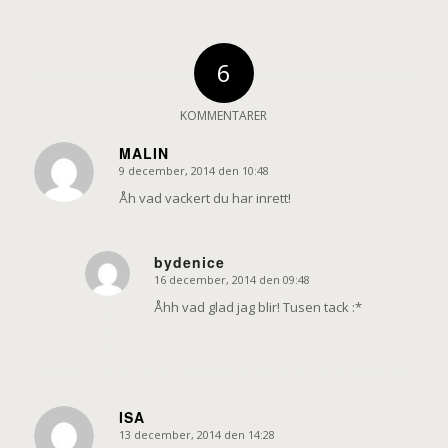
6
KOMMENTARER
MALIN
9 december, 2014 den 10:48
says:
Åh vad vackert du har inrett!
bydenice
16 december, 2014 den 09:48
says:
Åhh vad glad jag blir! Tusen tack :*
ISA
13 december, 2014 den 14:28
says: