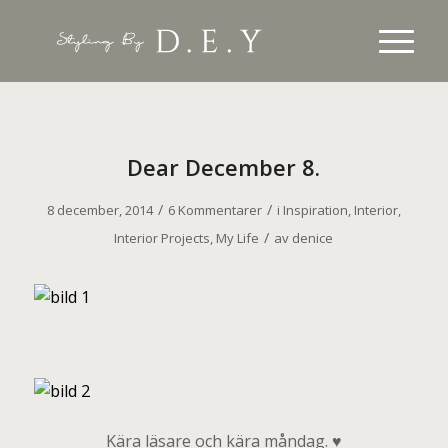
Dear December 8.
/
/
8 december, 2014
6 Kommentarer
i
Inspiration
,
Interior
,
/
Interior Projects
,
My Life
av
denice
Kära läsare och kära måndag. ♥