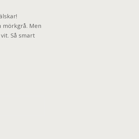
lskar!
en mörkgrå. Men
 vit. Så smart