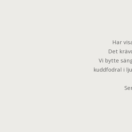
Har vis
Det krävd
Vi bytte säng
kuddfodral i l
Se