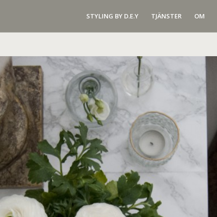
STYLING BY D.E.Y
TJÄNSTER
OM