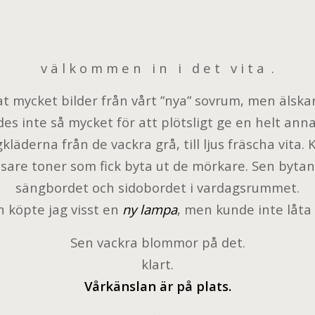
v ä l k o m m e n i n i d e t v i t a .
at mycket bilder från vårt ”nya” sovrum, men älskar
es inte så mycket för att plötsligt ge en helt ann
kläderna från de vackra grå, till ljus fräscha vita. 
jusare toner som fick byta ut de mörkare. Sen bytan
sängbordet och sidobordet i vardagsrummet.
n köpte jag visst en
ny lampa
, men kunde inte låta 
Sen vackra blommor på det.
klart.
Vårkänslan är på plats.