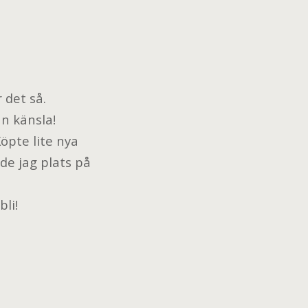
 det så.
an känsla!
Köpte lite nya
de jag plats på
bli!