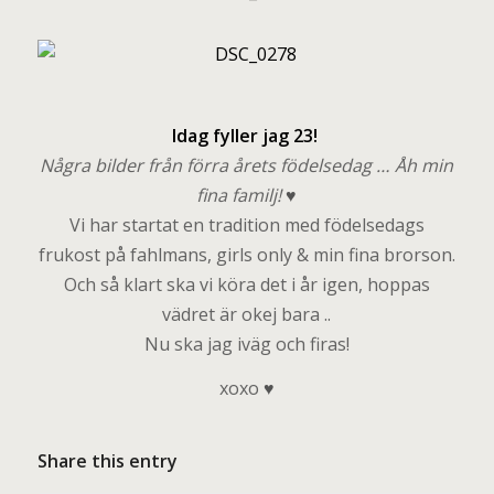
I
dag fyller jag 23!
Några bilder från förra årets födelsedag … Åh min
fina familj!
♥
Vi har startat en tradition med födelsedags
frukost på fahlmans, girls only & min fina brorson.
Och så klart ska vi köra det i år igen, hoppas
vädret är okej bara ..
Nu ska jag iväg och firas!
xoxo
♥
Share this entry