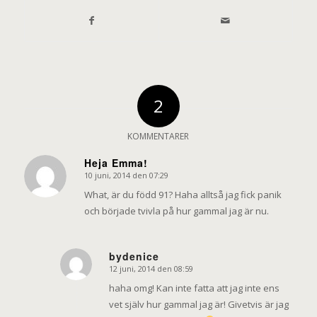
2
KOMMENTARER
Heja Emma!
10 juni, 2014 den 07:29
says:
What, är du född 91? Haha alltså jag fick panik
och började tvivla på hur gammal jag är nu.
bydenice
12 juni, 2014 den 08:59
says:
haha omg! Kan inte fatta att jag inte ens
vet själv hur gammal jag är! Givetvis är jag