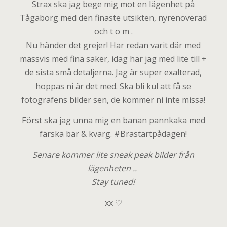
Strax ska jag bege mig mot en lägenhet på
Tågaborg med den finaste utsikten, nyrenoverad
och t o m .
Nu händer det grejer! Har redan varit där med
massvis med fina saker, idag har jag med lite till +
de sista små detaljerna. Jag är super exalterad,
hoppas ni är det med. Ska bli kul att få se
fotografens bilder sen, de kommer ni inte missa!
Först ska jag unna mig en banan pannkaka med
färska bär & kvarg. #Brastartpådagen!
Senare kommer lite sneak peak bilder från
lägenheten ..
Stay tuned!
xx ♡