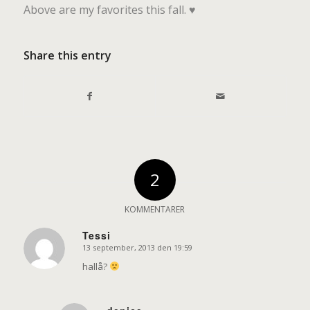
Above are my favorites this fall. ♥
Share this entry
2
KOMMENTARER
Tessi
13 september, 2013 den 19:59
says:
hallå?