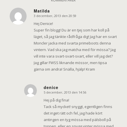
KOMMENTARER
Matilda
3 december, 2013 den 20:59
says:
Hej Denice!
Super fin blogg! Du är en tjej som har koll på
läget, så jag tänkte rådfråga dig! Jag har en svart
Moncler jacka med svarta primeboots denna
vintern. Vad ska jag matcha med för mössa? Jag
vill inte vara svart-svart-svart, eller vill jag det?
Jag gillar FWSS liknande mössor, men tipsa
gärna om andra! Snälla, hjälp! Kram
denice
5 december, 2013 den 14:56
says:
Hej på dig fina!
Tack så mycket! snyggt, egentligen finns
det inget rätt och fel, jag hade kört
antingen en tyg mössa med pälsboll på
toppen, eller en snygg vinter mössa med