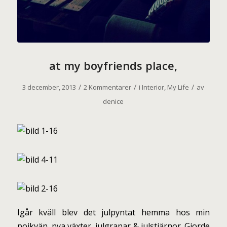
at my boyfriends place,
/
/
/
3 december, 2013
2 Kommentarer
i
Interior
,
My Life
av
denice
I
går kväll blev det julpyntat hemma hos min
pojkvän, nya växter, julgranar & julstjärnor. Gjorde