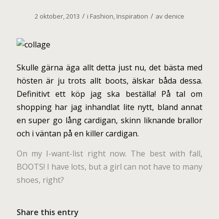
/
/
2 oktober, 2013
i
Fashion
,
Inspiration
av
denice
Skulle gärna äga allt detta just nu, det bästa med
hösten är ju trots allt boots, älskar båda dessa.
Definitivt ett köp jag ska beställa! På tal om
shopping har jag inhandlat lite nytt, bland annat
en super go lång cardigan, skinn liknande brallor
och i väntan på en killer cardigan.
On my I-want-list right now. The best with fall,
BOOTS! I have lots, but a girl can not have to many
shoes, right?
Share this entry