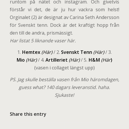
runtom på nätet och instagram. Och givetvis
förstår vi det, de är ju hur vackra som helst!
Orginalet (2) är designat av Carina Seth Andersson
för Svenskt tenn. Dock är det kraftigt hopp från
den till de andra, prismässigt.
Har listat 5 liknande vaser här.
1.
Hemtex
(Här)
/ 2.
Svenskt Tenn
(Här)
/ 3.
Mio
(Här)
/ 4.
Artilleriet
(Här)
/ 5.
H&M
(Här
)
(vasen i collaget längst upp)
PS. Jag skulle beställa vasen från Mio häromdagen,
guess what? 140 dagars leveranstid. haha.
Sjukaste!
Share this entry