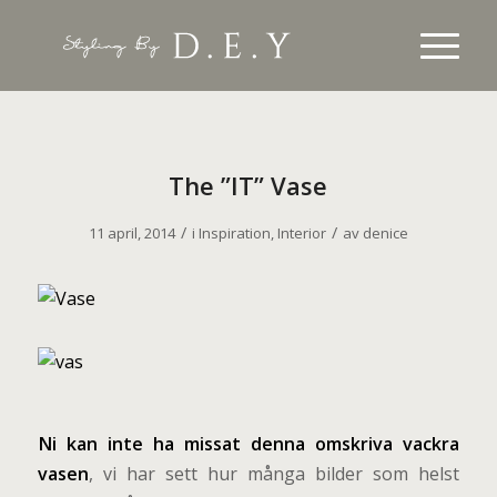
The ”IT” Vase
/
/
11 april, 2014
i
Inspiration
,
Interior
av
denice
N
i
kan inte ha missat denna omskriva vackra
vasen
, vi har sett hur många bilder som helst