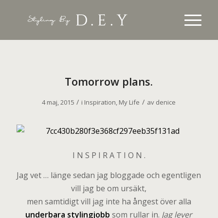
Tomorrow plans.
/
/
4 maj, 2015
i
Inspiration
,
My Life
av
denice
I N S P I R A T I O N .
Jag vet … länge sedan jag bloggade och egentligen
vill jag be om ursäkt,
men samtidigt vill jag inte ha ångest över alla
underbara stylingjobb
som rullar in.
Jag lever