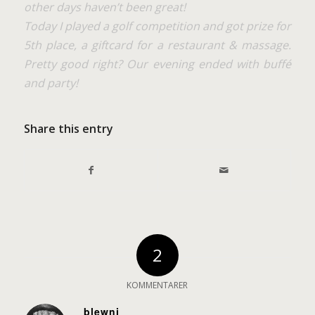
other days haven’t been great!
Today I played a golf competition and got prize for
5th place, a giftcard for a restaurant & massage.
Pretty good right? Our evening ended with buffé
and party!
Share this entry
2
KOMMENTARER
blewni