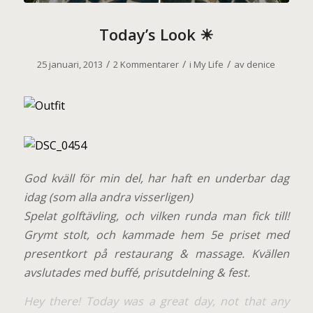
Today’s Look ☀
/
/
/
25 januari, 2013
2 Kommentarer
i
My Life
av
denice
G
od kväll för min del, har haft en underbar dag
idag (som alla andra visserligen)
Spelat golftävling, och vilken runda man fick till!
Grymt stolt, och kammade hem 5e priset med
presentkort på restaurang & massage. Kvällen
avslutades med buffé, prisutdelning & fest.
Hey there! Today was a great day, not that any