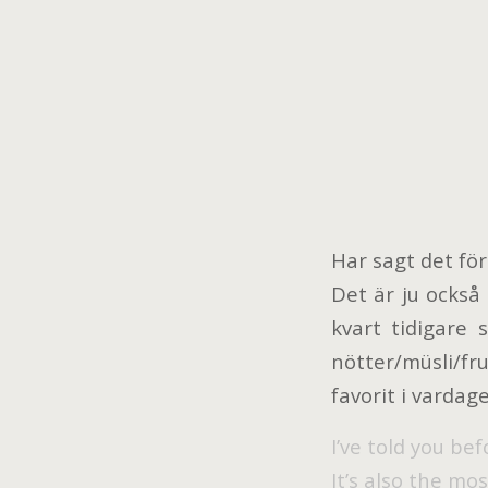
Har sagt det för
Det är ju också 
kvart tidigare 
nötter/müsli/fr
favorit i vardag
I’ve told you befo
It’s also the mo