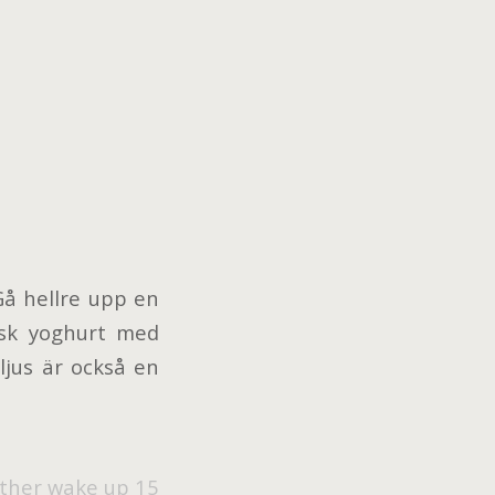
 Gå hellre upp en
kisk yoghurt med
ljus är också en
Rather wake up 15