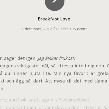
Breakfast Love.
/
/
1 december, 2012
i
Health
av
denice
r, säger det igen.
Jag älskar frukost!
dagens viktigaste mål, så stressa inte i dig den.
så du hinner njuta lite. Min nya favorit är gre
ukt och ägg så klart. Att mysa till det med tända 
en.
re, and I will say it again.
I love breakfast!
st important meal of your day, so don’t stress it. 