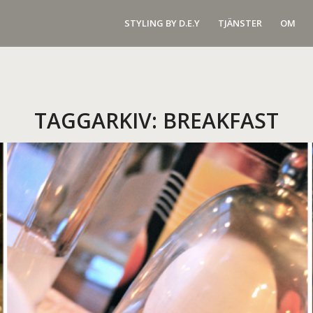
STYLING BY D.E.Y
TJÄNSTER
OM
TAGGARKIV:
BREAKFAST