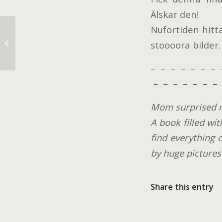
Älskar den!
Nuförtiden hitt
Black will always be black.
stoooora bilder.
– – – – – – – 
– – – – – – – 
Mom surprised m
A book filled wit
find everything 
by huge pictures
Share this entry