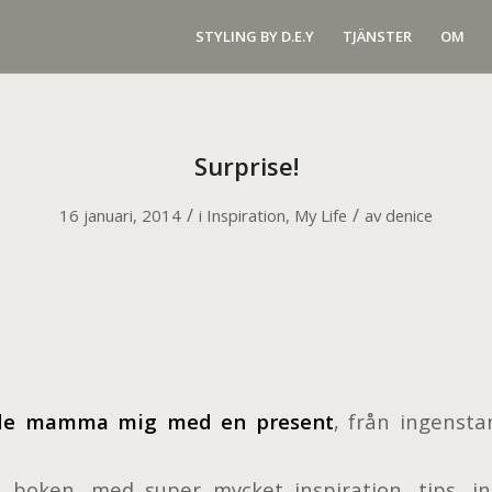
STYLING BY D.E.Y
TJÄNSTER
OM
Surprise!
/
/
16 januari, 2014
i
Inspiration
,
My Life
av
denice
ade mamma mig med en present
, från ingensta
a boken, med super mycket inspiration, tips, i