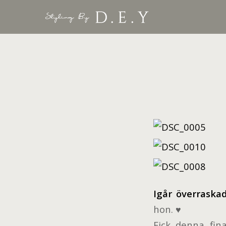
Igår överrask
hon. ♥
Fick denna fin