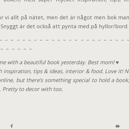
ar vi allt på nätet, men det är något men bok man 
 Snyggt är det också att pynta med på hyllor/bord.
– – – – – – – – – – – – – – – – – – – – – – 
– – – – – –
e with a beautiful book yesterday. Best mom! ♥
h inspiration, tips & ideas, interior & food. Love it
online, but there’s something special to hold a book
. Pretty to decor with too.