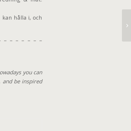
kan hålla i, och
In
– – – – – – – –
! Nowadays you can
, and be inspired