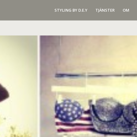
STYLING BY D.E.Y
TJÄNSTER
OM