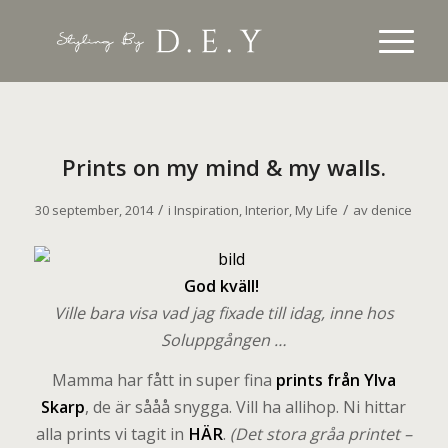
Prints on my mind & my walls.
/
/
30 september, 2014
i
Inspiration
,
Interior
,
My Life
av
denice
G
od kväll!
Ville bara visa vad jag fixade till idag, inne hos
Soluppgången …
Mamma har fått in super fina
prints från Ylva
Skarp
, de är sååå snygga. Vill ha allihop. Ni hittar
alla prints vi tagit in
HÄR
.
(Det stora gråa printet –